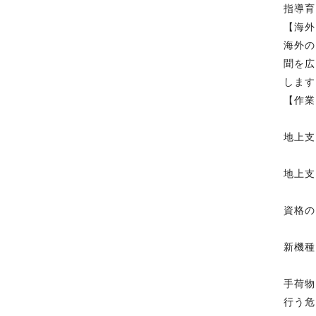
指導育
【海外
海外の
聞を広
します
【作業
地上支
地上支
資格の
新機種
手荷物
行う危