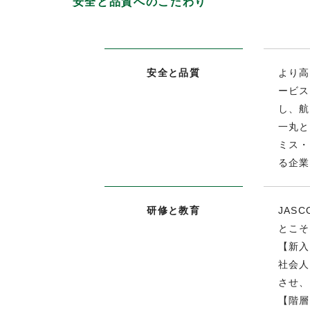
安全と品質へのこだわり
安全と品質
より高
ービス
し、航
一丸と
ミス・
る企業
研修と教育
JAS
とこそ
【新入
社会人
させ、
【階層